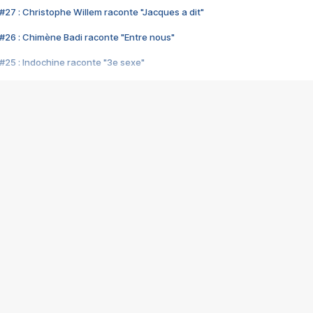
#27 : Christophe Willem raconte "Jacques a dit"
#26 : Chimène Badi raconte "Entre nous"
#25 : Indochine raconte "3e sexe"
#24 : Zaho raconte "C'est chelou"
#23 : Patrick Bruel raconte "Au café des délices"
#22 : Kyo raconte "Le chemin"
#21 : Nolwenn Leroy raconte "Cassé"
#20 : Patrick Hernandez raconte "Born to be alive"
#19 : Lorie raconte "Près de moi"
#18 : Michael Jones raconte "A nos actes manqués" (avec Jean-Jacque
#17 : Khaled raconte "Aïcha"
#16 : Corneille raconte "Parce qu'on vient de loin"