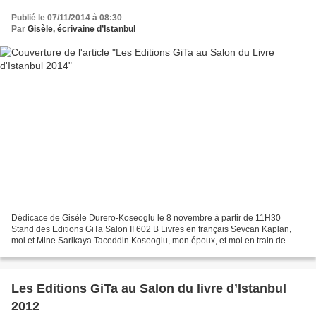
Publié le 07/11/2014 à 08:30
Par
Gisèle, écrivaine d’Istanbul
Dédicace de Gisèle Durero-Koseoglu le 8 novembre à partir de 11H30
Stand des Editions GiTa Salon II 602 B Livres en français Sevcan Kaplan,
moi et Mine Sarikaya Taceddin Koseoglu, mon époux, et moi en train de
dédicacer un livre.... Aksel Koseoglu avec...
Les Editions GiTa au Salon du livre d’Istanbul
2012