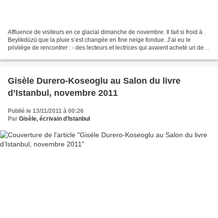
Affluence de visiteurs en ce glacial dimanche de novembre. Il fait si froid à
Beylikdüzü que la pluie s’est changée en fine neige fondue. J’ai eu le
privilège de rencontrer : - des lecteurs et lectrices qui avaient acheté un de
mes livres l’an dernier...
Gisèle Durero-Koseoglu au Salon du livre
d’Istanbul, novembre 2011
Publié le 13/11/2011 à 00:26
Par
Gisèle, écrivain d’Istanbul