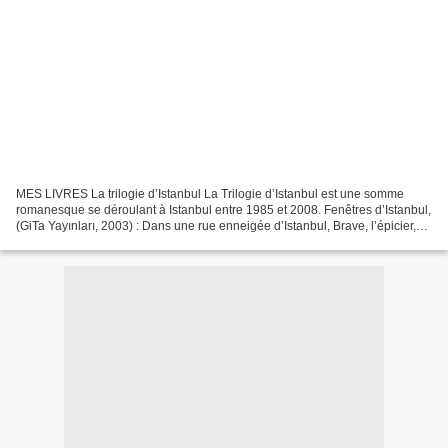
MES LIVRES La trilogie d’Istanbul La Trilogie d’Istanbul est une somme
romanesque se déroulant à Istanbul entre 1985 et 2008. Fenêtres d’Istanbul,
(GiTa Yayınları, 2003) : Dans une rue enneigée d’Istanbul, Brave, l’épicier,
observe les fenêtres de l’immeuble...