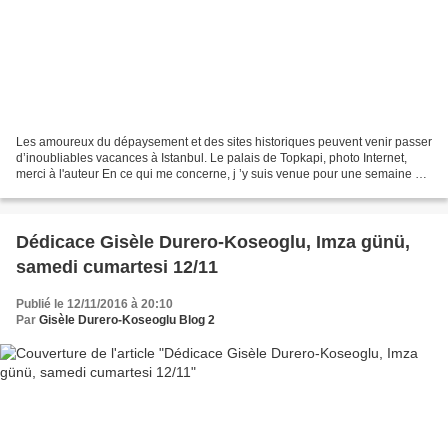
Les amoureux du dépaysement et des sites historiques peuvent venir passer
d’inoubliables vacances à Istanbul. Le palais de Topkapi, photo Internet,
merci à l'auteur En ce qui me concerne, j ’y suis venue pour une semaine et
j’y habite depuis trois décennies...
Dédicace Gisèle Durero-Koseoglu, Imza günü,
samedi cumartesi 12/11
Publié le 12/11/2016 à 20:10
Par
Gisèle Durero-Koseoglu Blog 2