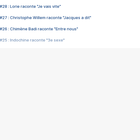
28 : Lorie raconte "Je vais vite"
#27 : Christophe Willem raconte "Jacques a dit"
#26 : Chimène Badi raconte "Entre nous"
#25 : Indochine raconte "3e sexe"
#24 : Zaho raconte "C'est chelou"
#23 : Patrick Bruel raconte "Au café des délices"
#22 : Kyo raconte "Le chemin"
#21 : Nolwenn Leroy raconte "Cassé"
#20 : Patrick Hernandez raconte "Born to be alive"
#19 : Lorie raconte "Près de moi"
#18 : Michael Jones raconte "A nos actes manqués" (avec Jean-Jacque
#17 : Khaled raconte "Aïcha"