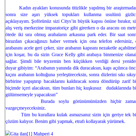
Kadın ayakları konusunda titizlikle yapılmış bir araştırmada
sonra size aşırı yüksek topukları kullanma usulünü gizlic
açıklayayım. Şoförünüz sizi Citys’in büyük kapısı önüne bırakır, si
alış veriş merkezine imparatoriçe gibi girerken o da aracını on metr
ötede iki sıra olmuş arabaların arkasına park eder. Bir saat sonr
birazdan çıkacağınızı haber vermek için ona telefon edersiniz, 
arabasını acele geri çeker, size arabanın kapısını nezaketle açabilme
için koşar, bu da sizin Grace Kelly gibi arabaya binmenize olana
sağlar. Şimdi bile teyzemin ben küçükken verdiği dersi yenide
duyar gibiyim: “Arabanın yanında dik duracaksın, kapı açılınca önc
kıçını arabanın koltuğuna yerleştireceksin, sonra dizlerini sıkı sıkıy
birbirine yapıştırıp bacaklarını kaldıracak sonra döndürüp zarif bi
biçimde içeri alacaksın, tüm bunları hiç kuşkusuz dudaklarında bi
gülümsemeyle yapacaksın”
Burada soylu görünümünüzden hiçbir zama
vazgeçmeyeceksiniz.
Tüm bu kurallara kulak asmazsanız sizin için geriye tek bi
çözüm kalıyor. Benim gibi yapmak, etrafı kollayarak yürümek.